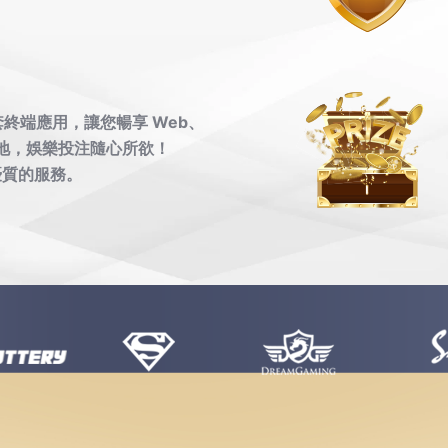
現在更有機會贏取豐富的體驗金！無論您是新手還是賭場達人，
遊戲選擇。
新的遊戲體驗
的彩票投注服務和豐富的遊戲選擇，成為了許多玩家的首選，該
遊戲、真人娛樂和體育博彩，並以其快速的出款處理和安全的交
的信任，最常見幾個問題，出金速度、客服態度、優惠活動、遊
贏，提供多種遊戲選擇。不定時舉辦業界最豐富優惠活動，歡迎
體驗。