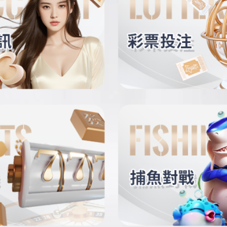
閃耀光芒，真人百家樂氛圍高雅猶如翡翠質地，更與國際博弈協
白皮書，公開所有遊戲的數學機率模型。rg富遊現階段推出誠信
任何作弊行為，即雙倍賠償當日損失！
家打造永不落幕的娛樂盛
們的夢幻之地，豐富的遊戲種類，如精彩的老虎機、策略十足的
不同玩家的喜好，高額體驗金為您的遊戲之旅助力，平台的客服