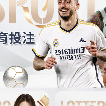
全和隱私保護標準，為玩家營造一個安心的遊玩環境，盡情享受
的遊戲選擇，從麻將、百家樂到拉霸機競賽，每一款都能讓你玩
以專業和熱情的服務，為你排憂解難，不時推出的獨家優惠和豐
樂體驗增添無限刺激。在rg富遊，你能享受最頂級的娛樂盛宴，
。趕快加入，開啟屬於你的奢華賭場之旅！
類線上博彩遊戲，給您最卓
配系統，可快速找到與您同好相同遊戲的玩家組隊對戰，更推出
讓高手分享策略、新手提問疑難，這裡的遊戲各具特色，電子老