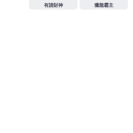
決，體育博彩賽事扣人心弦，彩票遊戲期待驚喜寶
藏。作為台灣線上娛樂的後起之秀，rg富遊在線上博
弈領域有著深厚積澱。過億的資本額，讓玩家遠離詐
騙風險，安心挖掘線上娛樂的寶藏。
發
分
2025 年 6 月 19 日
Rg娛樂城
佈
類
日
期:
富遊娛樂城讓每場對局都成為
獨一無二的藝術品
富遊娛樂城
以玩家價值最大化為核心，推出消費返現
2.0方案，每消費100即贈100即贈5回饋金，無上限累