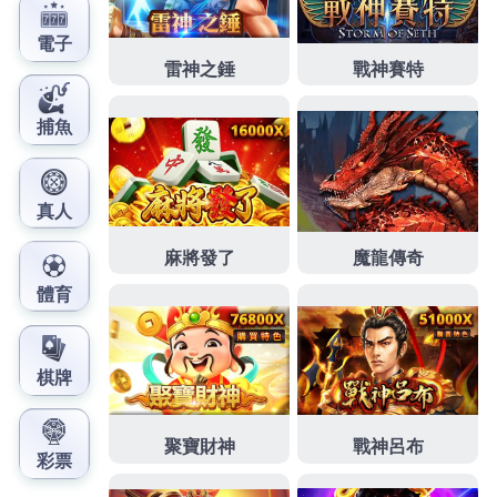
悅。
發
分
2026 年 5 月 15 日
富遊娛樂城
佈
類
日
期:
出金不拖欠！Rg娛樂城保證5
分鐘內到帳
許多平台贏錢卻領不出來？在
Rg娛樂城
這絕不可能發
生，我們承諾24小時全天候客服與極速出金服務，深
厚的資金實力是我們的底氣，玩家的口碑是我們的勳
章，加入Rg娛樂城，領錢就是這麼理所當然。這裡不
只是博弈的場所，更是交流策略與分享好運的社群。
現在就註冊，領取您的第一筆發財金，在港台最火熱
的娛樂版圖中佔領一席之地。