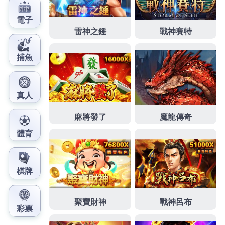
時間，甚至審核重重，讓原本贏錢的好心情消磨殆
盡，
Rg娛樂城ptt
徹底終結這種糟糕的體驗，我們斥
巨資打造了自動化的金流處理系統，並安排了專業的
財務團隊二十四小時輪班審核，確保每位會員的提款
申請都能在最短時間內完成並匯入指定帳戶，在Rg娛
樂城ptt，你的錢就是你的錢，贏得再多我們都樂意用
最快的速度送到你手上，這種把玩家體驗放在第一位
的態度，正是我們最驕傲的品牌實力，體驗過一次i88
的極速出金，你絕對會感嘆相見恨晚，現在就加入，
享受贏錢立刻入帳、快樂無需等待的暢快體驗。
發
分
2026 年 7 月 11 日
Rg娛樂城ptt
佈
類
日
期:
Rg娛樂城ptt讓暢玩更輕鬆，
快樂無極限