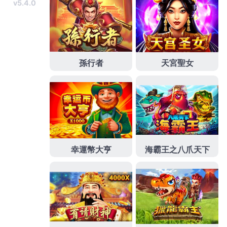
Rg娛樂城ptt
絕對是你的理想之選！這裡是歡樂的聚
集地，匯集了全球熱門的娛樂項目，玩法多樣、體驗
升級，不論是單人暢玩還是與好友互動，都能收穫滿
滿樂趣。堅持誠信經營，所有項目公平公正，並配備
嚴格的安全防護體系，保障用戶權益。更有超多誠意
福利，註冊即享高額優惠，累積消費還有額外返利，
讓娛樂體驗更具性價比。操作流程簡潔高效，註冊、
充值、提現一步到位，24小時客服團隊提供專業服
務，隨時為你答疑解惑。Rg娛樂城ptt用頂級體驗與
滿滿誠意，邀你共赴娛樂盛宴！
發
分
2026 年 3 月 19 日
Rg娛樂城ptt
佈
類
日
期:
Rg娛樂城ptt超流暢體驗不間