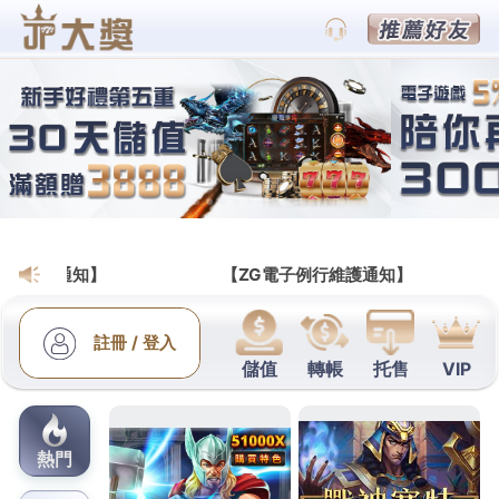
RG富遊娛樂城
分類:
Rg娛樂城ptt
告別繁瑣的提領等待，Rg娛樂
城ptt用極速出金刷新你的博弈
體驗
在玩線上娛樂城時，最讓人焦慮的時刻莫過於點下提
領後的那段漫長等待，很多平台總是用各種藉口拖延