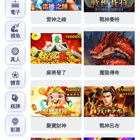
每一個時段都充滿驚喜。
作
發
分
ap_admin
2026 年 3 月 6 日
Rg娛樂城ptt
者
佈
類
日
期:
文
上一篇文章
章
Rg娛樂城ptt以合法、便捷的方式收
上
一
穫額外樂趣，開啟賽事追看的全新體
導
篇
驗
覽
文
章:
下一篇文章
富遊娛樂城幫助玩家精准判斷，體驗
下
一
更具成就感
篇