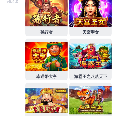
文
章:
彙整
2026 年 8 月
2026 年 7 月
2026 年 6 月
2026 年 5 月
2026 年 4 月
2026 年 3 月
2026 年 2 月
2026 年 1 月
2025 年 12 月
2025 年 11 月
2025 年 10 月