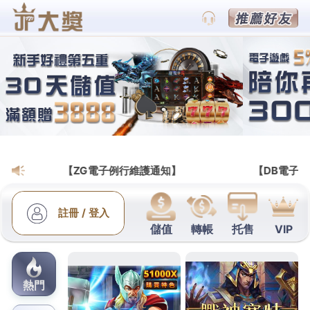
RG富遊娛樂城
rg富遊提供優質的服務和娛樂
選擇，帶來無限的遊戲樂趣
rg富遊
採用128位加密技術，保障玩家的個人信息和
資金安全，讓玩家安心享受遊戲，無需擔心資料外洩
風險，客服團隊以友善和專業的態度協助玩家，確保
遊戲體驗順暢，經過專業培訓的客服人員能迅速應對
各種查詢，包括技術支持和賬號管理，確保玩家能及
時獲得協助，讓每位玩家享受無憂的遊戲體驗。在rg
富遊玩家將能體驗到各類型的遊戲，無論您是喜歡經