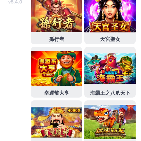
文
章:
彙整
2026 年 7 月
2026 年 6 月
2026 年 5 月
2026 年 4 月
2026 年 3 月
2026 年 2 月
2026 年 1 月
2025 年 12 月
2025 年 11 月
2025 年 10 月
2025 年 9 月