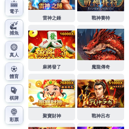
無論是頂級賽事、傳統的賽事，玩家都能在娛樂城下
注並且獲得最佳投資報酬率。
作
發
分
ap_admin
2025 年 11 月 29 日
富遊娛樂城
者
佈
類
日
期:
文
上一篇文章
章
富遊娛樂城提供優質的服務和娛樂選
上
一
擇，帶來無限的遊戲樂趣
導
篇
覽
文
章:
下一篇文章
rg富遊不斷的改進，為玩家帶來良好
下
一
的線上博弈體驗
篇