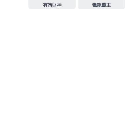
2025 年 8 月
2025 年 7 月
2025 年 6 月
2025 年 5 月
2025 年 4 月
分類
Rg娛樂城
Rg娛樂城ptt
娛樂城
富遊娛樂城