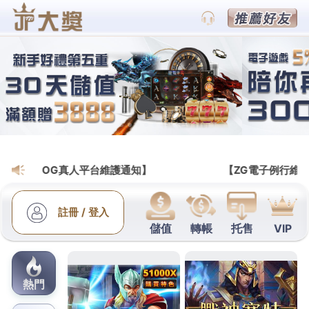
RG富遊娛樂城
富遊娛樂城引进最新科技安全
技術，讓您安心地享受遊戲的
樂趣舆體驗
富遊娛樂城
是最佳的線上賭場遊戲平台，提供豐富的
賭場遊戲，包括百家樂、輪盤、老虎機等等，在經典
遊戲之外也同時打造能夠滿足玩家好奇心的新遊戲與
多元玩法，因此才能不斷吸引其他玩家加入，並維持
良好的玩家留存率，富遊娛樂城最受玩家歡迎的原因
是其賠率相當具有競爭力，賠率高於業界平均水準，