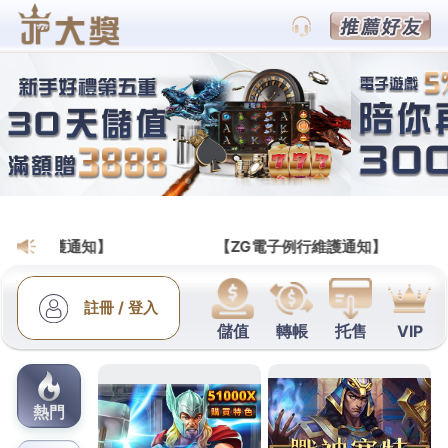
RG富遊娛樂城
rg富遊提供多樣化下注選項，
讓運動愛好者也能輕鬆體驗競
猜的樂趣
rg富遊
強調平台的公平性和透明度，所有遊戲結果均
由隨機數生成器（RNG）控制，確保每位玩家的遊戲
結果公平無偏差，平台也採用先進的加密技術來保護
玩家的個人資訊和交易資料，此外，rg富遊還通過第
三方機構的審核和認證，進一步保障平台運行的透明
度與合法性，讓玩家在遊戲過程中安全無虞。提供多