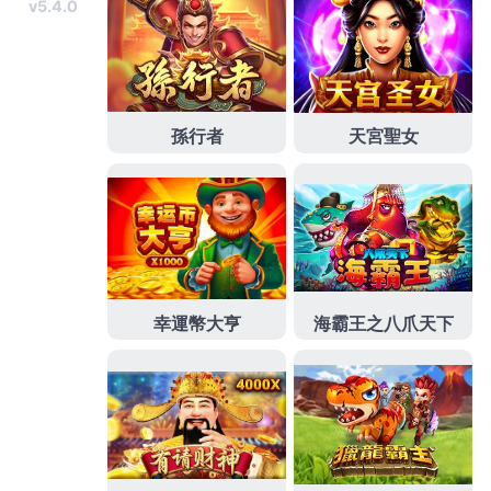
篇
文
章:
彙整
2026 年 8 月
2026 年 7 月
2026 年 6 月
2026 年 5 月
2026 年 4 月
2026 年 3 月
2026 年 2 月
2026 年 1 月
2025 年 12 月
2025 年 11 月