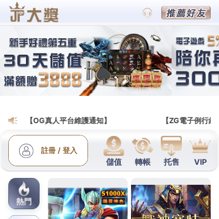
RG富遊娛樂城
富遊娛樂城誠信經營鑄口碑，
值得信賴
在魚龍混雜的線上娛樂市場，
富遊娛樂城
始終堅持誠
信經營，憑藉正規資質與透明規則，收穫無數玩家認
可。平台持有權威機構頒發的運營執照，全程受監管
約束，所有遊戲結果由隨機系統生成，杜絕人為操
控。資金往來全程公開透明，存款、提現記錄實時可
查，無隱藏收費與套路條款。建立完善的用戶投訴與
處理機制，對玩家問題快速響應、妥善解決，全力保