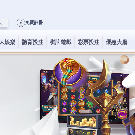
樂城的刺激快感！
搜尋
搜
尋