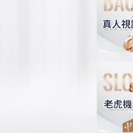
2025 年 10 月
2025 年 9 月
2025 年 8 月
2025 年 7 月
2025 年 6 月
2025 年 5 月
2025 年 4 月
分類
Rg娛樂城
Rg娛樂城ptt
娛樂城
富遊娛樂城