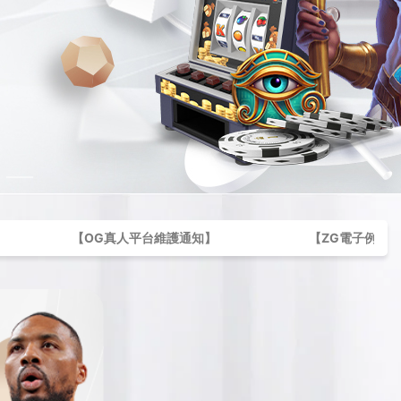
近期文章
富遊娛樂城新會員專屬大禮包，註冊即享多重好
康福利！
Rg娛樂城ptt手機網頁流暢運行，隨時隨地開啟
你的娛樂新世界
秒速出金絕不拖延！富遊娛樂城信譽首選提現極
速到帳
Rg娛樂城極速出金安全首選，安心暢玩無後顧之
憂
體驗皇家級尊榮待遇！富遊娛樂城是你不可不知
的賺錢首選
近期留言
尚無留言可供顯示。