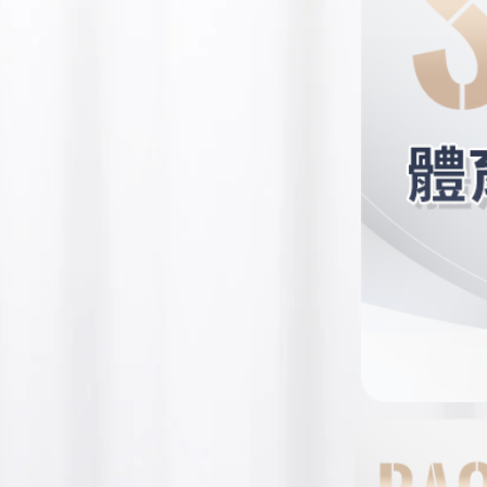
一
篇
文
章:
彙整
2026 年 8 月
2026 年 7 月
2026 年 6 月
2026 年 5 月
2026 年 4 月
2026 年 3 月
2026 年 2 月
2026 年 1 月
2025 年 12 月
2025 年 11 月