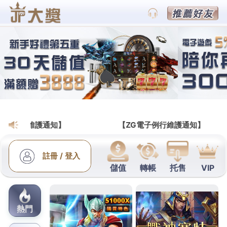
RG富遊娛樂城
RG富遊官方娛樂城的遊戲種類
非常豐富，滿足不同玩家的需
求
RG富遊官方
娛樂城
致力於為玩家提供多樣化的電子遊
戲體驗，涵蓋各種類型和風格的遊戲。我們的平台結
合創新的遊戲設計和豐富的獎勵系統，讓您在遊戲中
享受無限的樂趣與刺激。娛樂城提供全面的在線娛樂
體驗，包括真人百家樂、老虎機、體育投注和彩票。
享受高品質遊戲和快速安全的金流服務，註冊即享獨