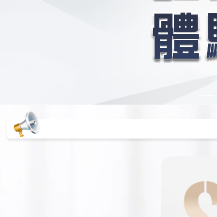
當你在工作中感到
遊戲帶來的多巴胺
作
ap_admin
殺，我們營造出的
者
發
2026 年 4 月 9 日
的體驗，我們希望
佈
分
Rg娛樂城
有人會評價你，你
日
類
期:
文
上一篇文章
章
等級升級福利，富遊娛樂城越
上
一
導
篇
覽
文
下一篇文章
章:
跨國界的財富盛宴，富遊娛樂
下