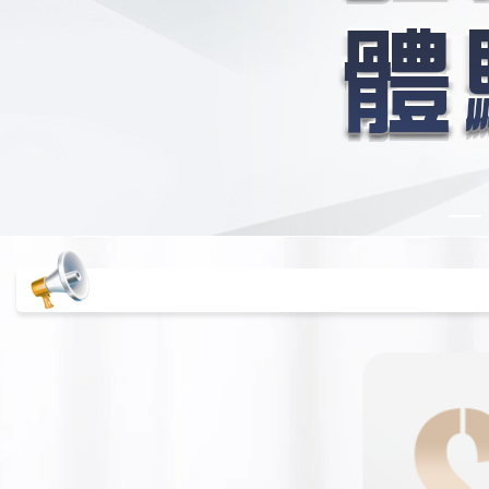
富遊娛樂城
致力於
游戲，包括真人視
作
ap_admin
樂城恪守顧客至上
者
發
2025 年 8 月 2 日
務，為此，我們聘
佈
分
富遊娛樂城
日
類
期:
文
上一篇文章
章
富遊娛樂城為您提供全新的遊
上
一
導
篇
覽
文
下一篇文章