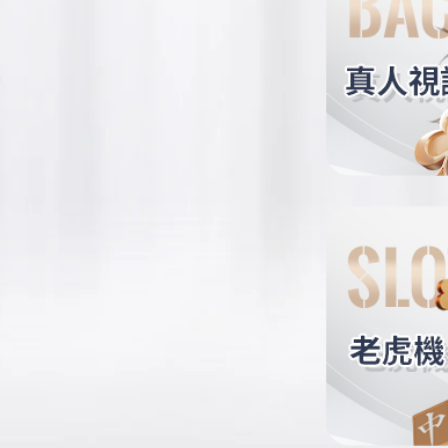
2025 年 11 月
2025 年 10 月
2025 年 9 月
2025 年 8 月
2025 年 7 月
2025 年 6 月
2025 年 5 月
2025 年 4 月
分類
Rg娛樂城
Rg娛樂城ptt
娛樂城
富遊娛樂城