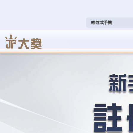
RG富遊娛樂城
RG富遊為您精選線上最新的世界盃投注APP下載，包括真人百
富遊娛樂城讓客戶能
刺激的休閒享受