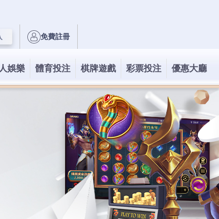
樂城的刺激快感！
搜尋
搜
尋