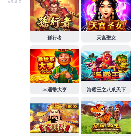
文
章:
彙整
2026 年 8 月
2026 年 7 月
2026 年 6 月
2026 年 5 月
2026 年 4 月
2026 年 3 月
2026 年 2 月
2026 年 1 月
2025 年 12 月
2025 年 11 月
2025 年 10 月