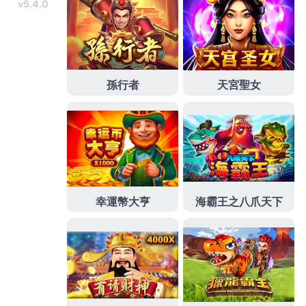
文
章:
彙整
2026 年 8 月
2026 年 7 月
2026 年 6 月
2026 年 5 月
2026 年 4 月
2026 年 3 月
2026 年 2 月
2026 年 1 月
2025 年 12 月
2025 年 11 月
2025 年 10 月