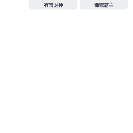
2025 年 9 月
2025 年 8 月
2025 年 7 月
2025 年 6 月
2025 年 5 月
2025 年 4 月
分類
Rg娛樂城
Rg娛樂城ptt
娛樂城
富遊娛樂城