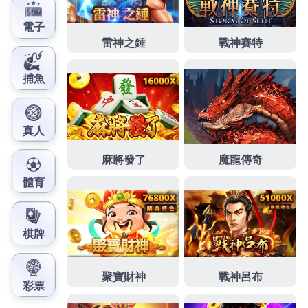
載、介面操作簡易、功能齊全、畫面精緻、遊戲秉持
公平、公正、公開！
作
發
分
ap_admin
2025 年 11 月 15 日
富遊娛樂城
者
佈
類
日
期:
文
上一篇文章
章
rg富遊提供最即時實況直播並提供多
上
一
元玩法，擁有豐富的經驗
導
篇
覽
文
章:
下一篇文章
rg富遊讓您輕鬆體驗聊球投注，樂在
下
一
其中
篇