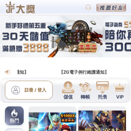
RG富遊娛樂城
Rg娛樂城福利滿滿，娛樂新體
驗
Rg娛樂城
作為業界知名的信譽平台，成為無數用戶的
安心之選！平台具備正規營運資質，嚴格遵守行業標
準，從熱門互動遊戲到經典暢玩桌遊，種類繁多、玩
法新穎，讓你永遠不會感到枯燥。這裡不僅有豐富的
遊戲選擇，更有超多驚喜活動輪番上陣，平台具備嚴
格的安全防護措施，保障個人資訊與交易安全。24小
時客服在線答疑，隨時解決你的問題。Rg娛樂城每天