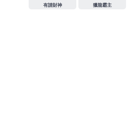
2025 年 8 月
2025 年 7 月
2025 年 6 月
2025 年 5 月
2025 年 4 月
分類
Rg娛樂城
Rg娛樂城ptt
娛樂城
富遊娛樂城