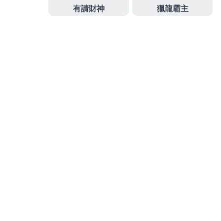
2025 年 7 月
2025 年 6 月
2025 年 5 月
2025 年 4 月
分類
Rg娛樂城
Rg娛樂城ptt
娛樂城
富遊娛樂城
搜尋