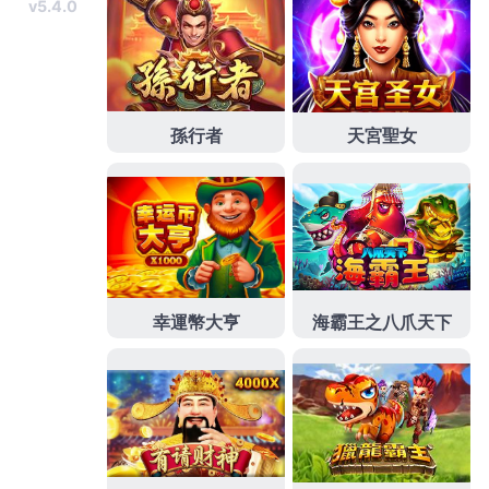
章:
彙整
2026 年 8 月
2026 年 7 月
2026 年 6 月
2026 年 5 月
2026 年 4 月
2026 年 3 月
2026 年 2 月
2026 年 1 月
2025 年 12 月
2025 年 11 月
2025 年 10 月
2025 年 9 月