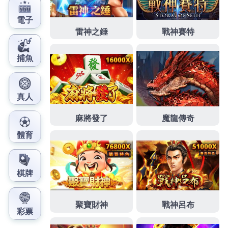
作
發
分
ap_admin
2025 年 4 月 22 日
Rg娛樂城
者
佈
類
日
期:
文
上一篇文章
章
富遊娛樂城超豐富遊戲等你來體驗
上
一
導
篇
覽
文
下一篇文章
章:
RG富遊娛樂城有如親臨豪華賭場，
下
一
為你傾情打造專業化的投注選擇
篇
文