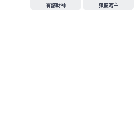
2025 年 8 月
2025 年 7 月
2025 年 6 月
2025 年 5 月
2025 年 4 月
分類
Rg娛樂城
Rg娛樂城ptt
娛樂城
富遊娛樂城