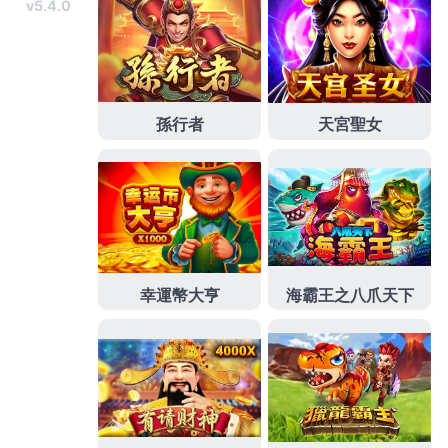
文
章:
彙整
2026 年 8 月
2026 年 7 月
2026 年 6 月
2026 年 5 月
2026 年 4 月
2026 年 3 月
2026 年 2 月
2026 年 1 月
2025 年 12 月
2025 年 11 月
2025 年 10 月
2025 年 9 月