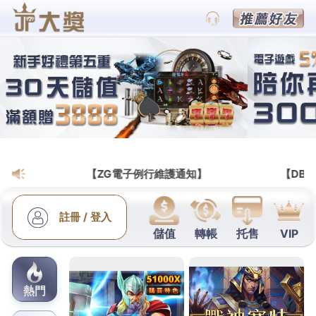
RG富遊娛樂城
RG富遊娛樂城有如親臨豪華賭
場，為你傾情打造專業化的投
注選擇
RG富遊
娛樂城
提供最優質的遊戲服務，也代表玩家可
在本娛樂城平台內，體驗到體育賽事投注、真人百家
樂系統以及上百種的熱門博弈遊戲，線上服務人員的
態度不只影響大家的玩樂體驗，更代表著這間娛樂城
的公信力與專業度，各行各業都有各自的服務人員也
就是門面，RG富遊娛樂城提供最高標準的安全、可